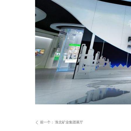
前一个：
淮北矿业集团展厅
ꄴ